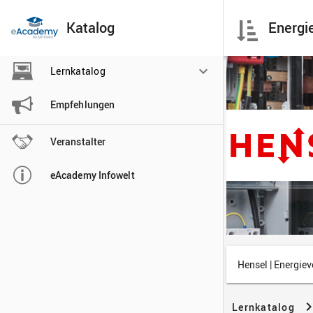
Katalog

Lernkatalog

Empfehlungen

Veranstalter

eAcademy Infowelt