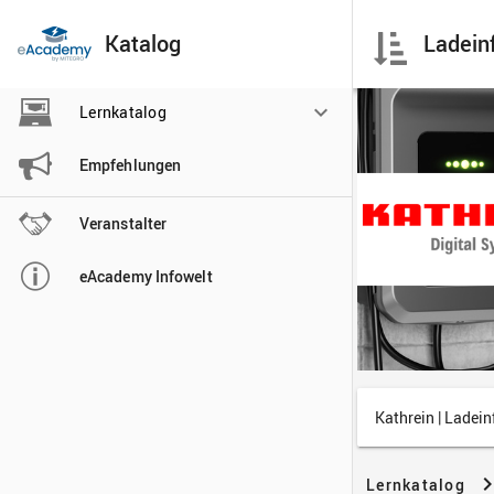
Katalog

Lernkatalog

Empfehlungen

Veranstalter

eAcademy Infowelt