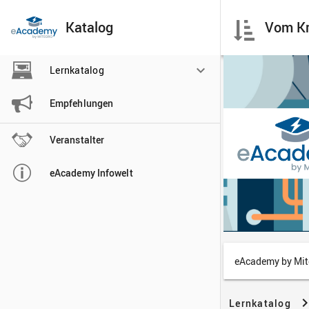
Katalog

Lernkatalog

Empfehlungen

Veranstalter

eAcademy Infowelt