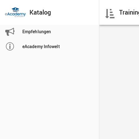
Katalog

Empfehlungen

eAcademy Infowelt