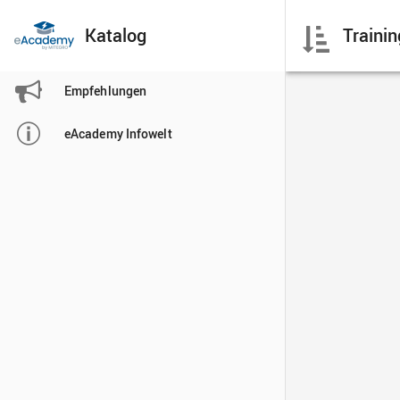
Katalog

Empfehlungen

eAcademy Infowelt