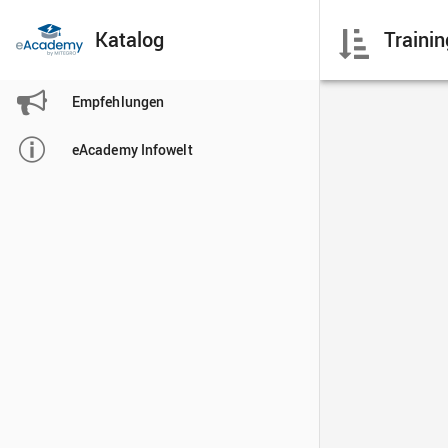
Katalog

Empfehlungen

eAcademy Infowelt