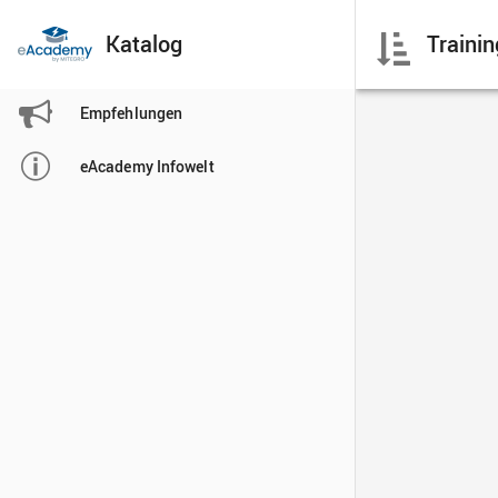
Katalog

Empfehlungen

eAcademy Infowelt