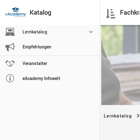
Katalog

Lernkatalog

Empfehlungen

Veranstalter

eAcademy Infowelt