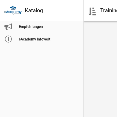
Katalog

Empfehlungen

eAcademy Infowelt