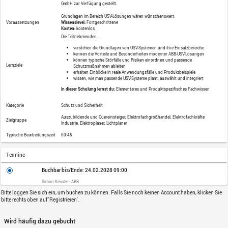
Relevant für: Deutschland und Österreic
Lernformat
Online Kurs
Stromausfälle und Spannungsschwankun
schnell zum Stillstand bringen. In diese
Lösungen von ABB entscheidend zur Betr
kompakten Überblick über Funktionsprin
Einsatzbereiche – und stellen ausgewähl
Beschreibung
Effizienz und praktische Anwendung. Idea
und Ausfallrisiken minimieren möchten.
Diese Schulungsinhalte werden freundl
GmbH
zur Verfügung gestellt.
Grundlagen im Bereich USV-Lösungen w
Voraussetzungen
Wissenslevel:
Fortgeschrittene
Kosten:
kostenlos
Die Teilnehmenden ..