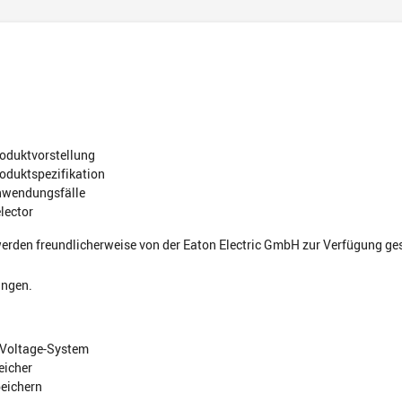
d
oduktvorstellung
oduktspezifikation
nwendungsfälle
lector
werden freundlicherweise von
der Eaton Electric GmbH
zur Verfügung ges
ungen.
 Voltage-System
eicher
eichern