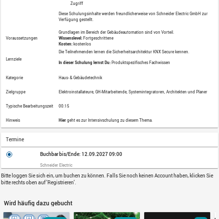
Relevant für: Deutschland und Österreic
Lernformat
Video
Im Webinar erfährst Du, wie Du mit KNX
sicher betreiben kannst.
Systemgeräte
Schnittstellen
Schalt-, Jalousie und Dimm-Aktori
KNX Data Secure
Beschreibung
KNX IP Secure
Sicherheit durch Verschlüsselung
Zugriff
Diese Schulungsinhalte werden freundli
Verfügung gestellt.
Grundlagen im Bereich der Gebäudeautom
Voraussetzungen
Wissenslevel:
Fortgeschrittene