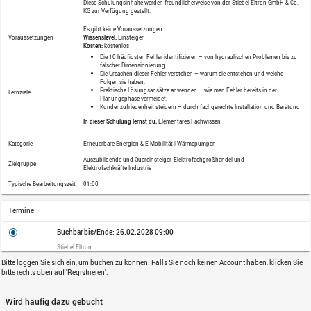
Lernkatalog
Haus- & Gebäudetechnik
Haustechnik
Elektrische Heizsysteme
Relevant für:
Deutschland
Lernformat
Online Kurs
In diesem praxisorientierten Webinar erf
Planung und Installation von Wärmepum
werden können. Wir zeigen die Auswirk
Effizienz, Betriebssicherheit und Kundenzu
Beschreibung
Installation zu steigern und Reklamation
Diese Schulungsinhalte werden freundl
KG
zur Verfügung gestellt.
Es gibt keine Voraussetzungen.
Voraussetzungen
Wissenslevel:
Einsteiger
Kosten:
kostenlos
Die 10 häufigsten Fehler identifi