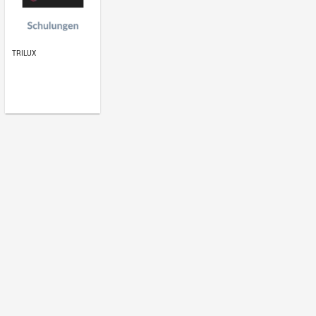
Termine
07.10.2026 11:00 - 11:45 · 45 Minuten
TRILUX
21.01.2027 10:00 - 10:45 · 45 Minuten
TRILUX
31.03.2027 10:00 - 10:45 · 45 Minuten
TRILUX
Bitte beachte, dass es sich hierbei um eine externe Online
handelt. Du kannst dich über den o.g. Link direkt beim Vera
wird nicht automatisch in deiner Lernwelt festgehalten. Du 
externe Weiterbildung inkl. Zertifikat hochladen.