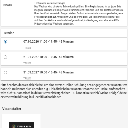
Lernformat
Externes Webinar
Die Webinarbeschreibung finden Sie hin
Beschreibung
Jetzt kostenlos anmelden
Kategorie
Lichttechnische Grundlagen
Diese Online Schulung wird freundliche
abgehalten. Um teilzunehmen, klicke bi
direkt beim Veranstalter an. Relevant fü
Technische Voraussetzungen:
Hinweis
Das Webinar wird direkt via Trilux durchg
möglich. Du kannst dich per Audiofunkt
Über den Chat kannst du Fragen stellen.
Freischaltung ist auf Anfrage im Chat abe
sichtbar. Das Webinar wird nicht aufgez
Präsentation des Webinars versendet.