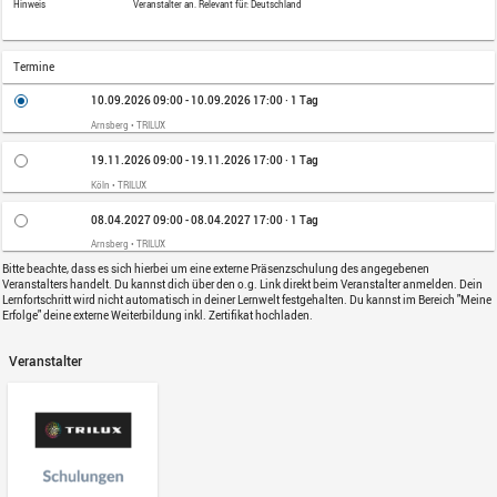
Lernformat
Externes Seminar
Die Webinarbeschreibung finden Sie hin
Beschreibung
Jetzt kostenlos anmelden
Preis
630,25 EUR zzgl. MwSt.
Kategorie
Lichttechnische Grundlagen
Diese Schulung wird freundlicherweise 
Um teilzunehmen, klicke bitte den oben 
Hinweis
Veranstalter an. Relevant für: Deutschlan
Termine