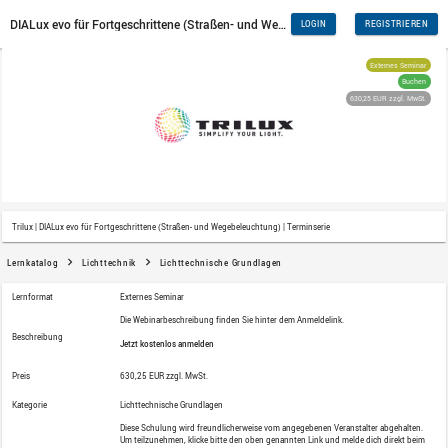
Trilux | DIALux evo für Fortgeschrittene (Straßen- und Wegebeleuchtu
Lernkatalog
Lichttechnik
Lichttechnische Grundla