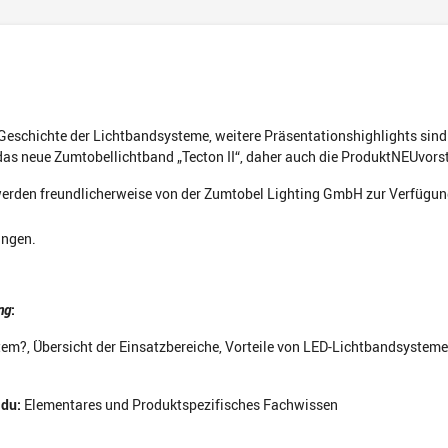
d
 Geschichte der Lichtbandsysteme, weitere Präsentationshighlights sind
 das neue Zumtobellichtband „Tecton II“, daher auch die ProduktNEUvors
werden freundlicherweise von
der Zumtobel Lighting GmbH
zur Verfügung
ungen.
ng
:
em?, Übersicht der Einsatzbereiche, Vorteile von LED-Lichtbandsysteme,
 du:
Elementares und Produktspezifisches Fachwissen