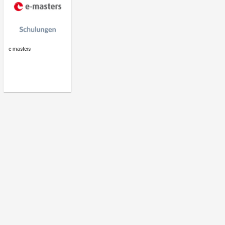
Zielgruppe
Unternehmer/-innen und Führungskräft
Termine
30.09.2026 09:00 - 01.10.2026 13:00 · 2
Online • e-masters · 20/20 Plätze frei · 329.00€ für
(zzgl. MwSt)
17.11.2026 09:00 - 17.11.2026 17:00 · 1
Osnabrück • e-masters · 20/20 Plätze frei · 329.00€ 
Normalpreis (zzgl. MwSt)
Bitte beachte, dass es sich hierbei um eine externe Schulu
über den Button direkt beim Veranstalter anmelden. Um dei