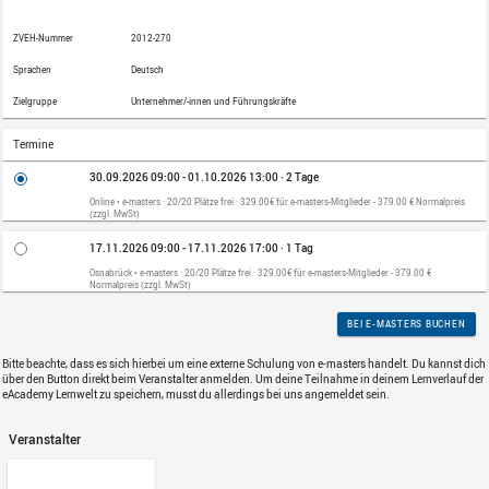
Personalmarkt zwingen uns in erheblich
strategischen Entscheidungen und deren
Lernformat
Externes Seminar
Was ist Controlling und was kann
Wie ist das eigene Controlling ze
Was ist im Zusammenhang mit de
überwachen?
Welche Controllingtools eignen si
Nutzen und Interpretation geeign
Beschreibung
Was ist Deckungsbeitragsrechnung
überwachen? Welche Grundlagen m
Aufbau eines individuellen "Contr
Unternehmens.
ZVEH-Nummer
2012-270
Sprachen
Deutsch