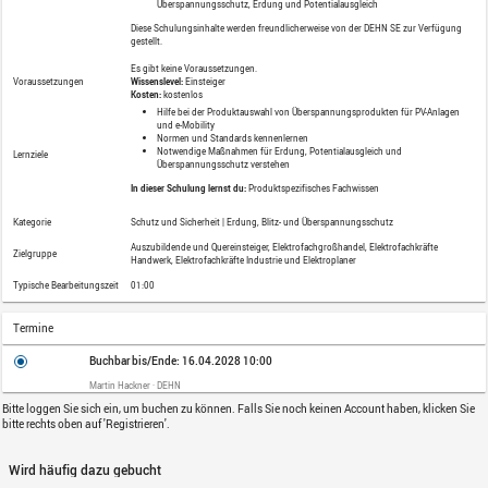
Lernkatalog
Schutz und Sicherheit
Erdung, Blitz
Relevant für: Deutschland und Österreic
Lernformat
Online Kurs
Webinarbeschreibung:
Sicherer Schutz von PV-Anlagen und E-Mo
Überspannungsschutz
Gefährdungen durch Blitzeinwir
Beschreibung
Normen und Vorschriften
Schutzlösungen für PV und E-Mob
Überspannungsschutz, Erdung un
Diese Schulungsinhalte werden freundl
gestellt.
Es gibt keine Voraussetzungen.
Voraussetzungen
Wissenslevel:
Einsteiger
Kosten:
kostenlos